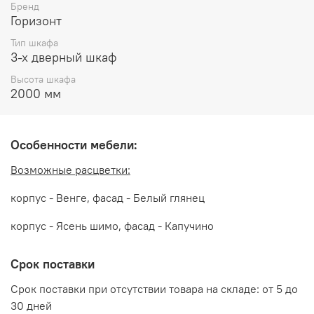
Возможные расцветки:
Бренд
Горизонт
МДФ Белый глянец/ЛДСП Дуб Венге
Тип шкафа
МДФ Белый глянец/ЛДСП Дуб крафт золотой
3-х дверный шкаф
Высота шкафа
МДФ Какао/ЛДСП Ясень шимо
2000 мм
Производитель:
Особенности мебели:
Мебельная фабрика ГОРИЗОНТ
Возможные расцветки:
корпус - Венге, фасад - Белый глянец
корпус - Ясень шимо, фасад - Капучино
Срок поставки
Срок поставки при отсутствии товара на складе: от 5 до
30 дней