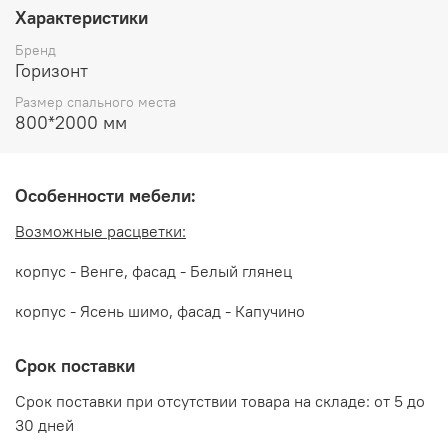
Характеристики
ширина 800 мм
Бренд
высота 836 мм
Горизонт
Размер спального места
Возможные расцветки:
800*2000 мм
МДФ Белый глянец/ЛДСП Дуб Венге
МДФ Белый глянец/ЛДСП Дуб крафт золотой
Особенности мебели:
МДФ Капучино/ЛДСП Ясень шимо
Возможные расцветки:
Дополнительно рекомендуется приобрести матрас, в
комплекти не входит
корпус - Венге, фасад - Белый глянец
корпус - Ясень шимо, фасад - Капучино
Производитель:
Срок поставки
Мебельная фабрика ГОРИЗОНТ
Срок поставки при отсутствии товара на складе: от 5 до
30 дней