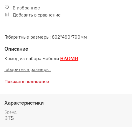
В избранное
Добавить в сравнение
Габаритные размеры: 802*460*790мм
Описание
Комод из набора мебели
НАОМИ
Габаритные размеры:
длина 802 мм
Показать полностью
глубина 460 мм
высота 790 мм
Характеристики
Цвет:
Дуб Каньон/Белый глянец
Бренд
BTS