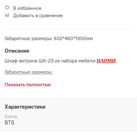
В избранное
Добавить в сравнение
Габаритные размеры: 602*460*1900мм
Описание
Шкаф-витрина ШК-23 из набора мебели
НАОМИ
Габаритные размеры:
длина 602 мм
Показать полностью
глубина 460 мм
высота 1900 мм
Характеристики
Цвет:
Дуб Каньон/Белый глянец
Бренд
BTS