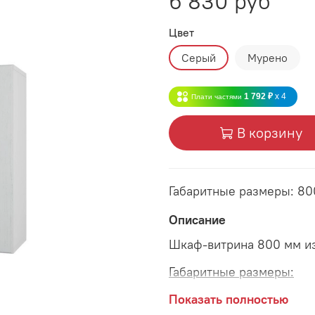
6 830 руб
Цвет
Серый
Мурено
1 792 ₽
x 4
Плати частями
В корзину
Габаритные размеры: 8
Описание
Шкаф-витрина 800 мм из
Габаритные размеры:
длина 800 мм
Показать полностью