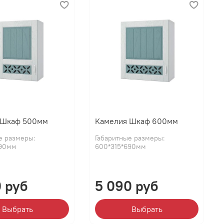
 Шкаф 500мм
Камелия Шкаф 600мм
е размеры:
Габаритные размеры:
690мм
600*315*690мм
0 руб
5 090 руб
Выбрать
Выбрать