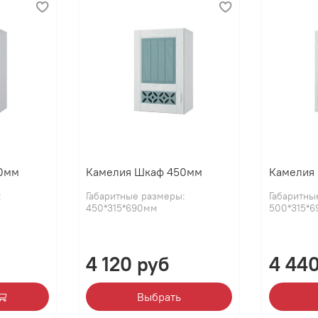
0мм
Камелия Шкаф 450мм
Камелия
:
Габаритные размеры:
Габаритны
450*315*690мм
500*315*
4 120 руб
4 44
Выбрать