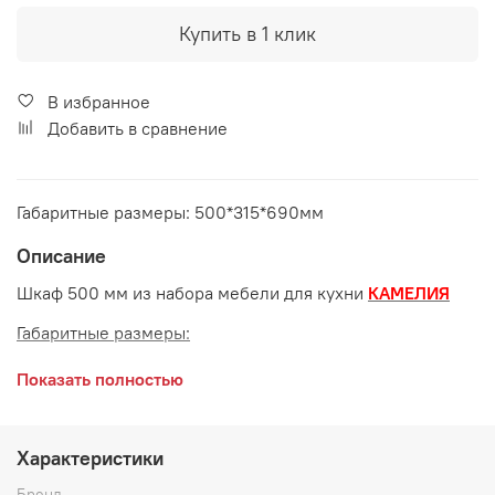
Купить в 1 клик
В избранное
Добавить в сравнение
Габаритные размеры: 500*315*690мм
Описание
Шкаф 500 мм из набора мебели для кухни
КАМЕЛИЯ
Габаритные размеры:
длина 500 мм
Показать полностью
глубина 315 мм
высота 690 мм
Характеристики
Возможные расцветки:
Бренд