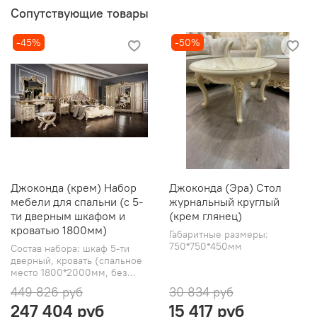
Сопутствующие товары
-45%
-50%
Джоконда (крем) Набор
Джоконда (Эра) Стол
мебели для спальни (с 5-
журнальный круглый
ти дверным шкафом и
(крем глянец)
кроватью 1800мм)
Габаритные размеры:
750*750*450мм
Состав набора: шкаф 5-ти
дверный, кровать (спальное
место 1800*2000мм, без...
449 826 руб
30 834 руб
247 404 руб
15 417 руб