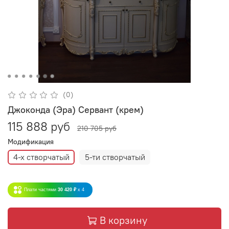
(0)
Джоконда (Эра) Сервант (крем)
115 888 руб
210 705 руб
Модификация
4-х створчатый
5-ти створчатый
Плати частями
30 420 ₽
x 4
В корзину