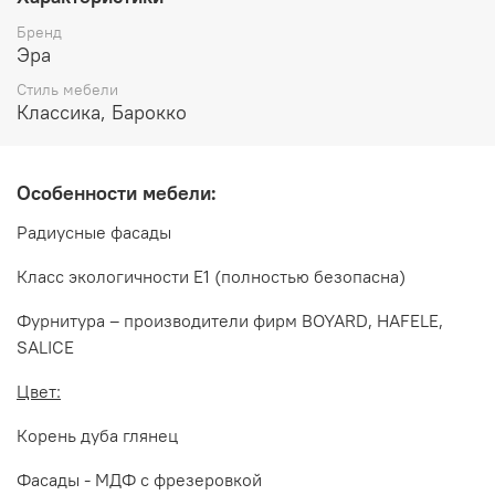
высота 2380 мм
Бренд
Габаритные размеры 5-ти дверного серванта:
Эра
Стиль мебели
длина 2300 мм
Классика, Барокко
глубина 670 мм
высота 2380 мм
Особенности мебели:
Цвет:
Радиусные фасады
Крем глянец
Класс экологичности Е1 (полностью безопасна)
Декоративные накладки и элементы гостиной
ДЖОКОНДА выполнены из ППУ и ПУ
Фурнитура – производители фирм BOYARD, HAFELE,
SALICE
Декоративные элементы покрыты золотой патиной,
сверху покрыто лаком
Цвет:
Производитель:
Корень дуба глянец
Мебельная компания ЭРА
Фасады - МДФ с фрезеровкой