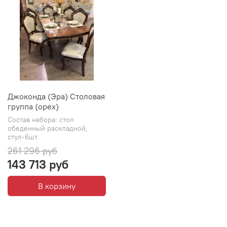
Джоконда (Эра) Столовая
группа (орех)
Состав набора: стол
обеденный раскладной,
стул-6шт
261 296 руб
143 713 руб
В корзину