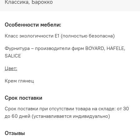
Классика, Барокко
ДЖОКОНДА выполнены из ППУ и ПУ
Декоративные элементы покрыты золотой патиной,
сверху покрыто лаком
Особенности мебели:
Производитель:
Класс экологичности Е1 (полностью безопасна)
Мебельная компания ЭРА
Фурнитура – производители фирм BOYARD, HAFELE,
SALICE
Цвет:
Крем глянец
Срок поставки
Срок поставки при отсутствии товара на складе: от 30
до 60 дней (устанавливается индивидуально)
Отзывы