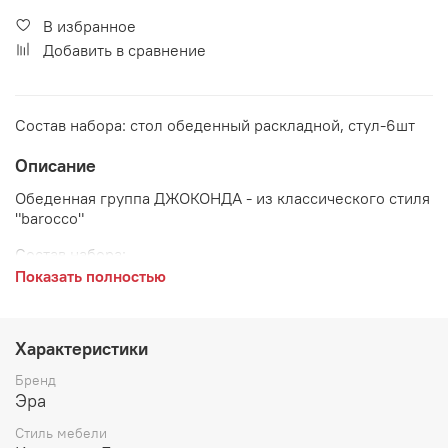
В избранное
Добавить в сравнение
Состав набора: стол обеденный раскладной, стул-6шт
Описание
Обеденная группа ДЖОКОНДА - из классического стиля
"barocco"
Состав набора:
Показать полностью
Стол обеденный 1800/2300*1000*780 мм
Стул мягкий 500*450*100 мм - 6 штук
Характеристики
Цвет:
Бренд
Крем глянец
Эра
Стиль мебели
Декоративные накладки и элементы обеденной группы