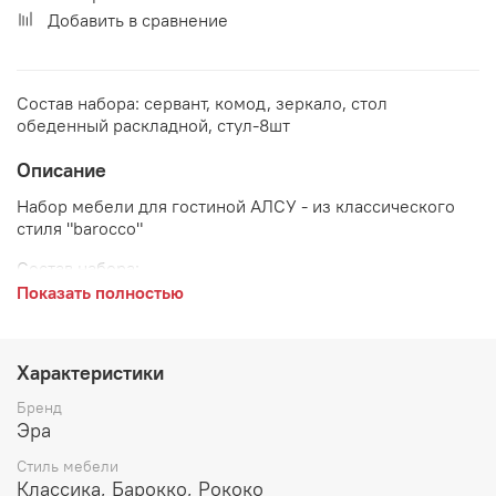
Добавить в сравнение
Состав набора: сервант, комод, зеркало, стол
обеденный раскладной, стул-8шт
Описание
Набор мебели для гостиной АЛСУ - из классического
стиля "barocco"
Состав набора:
Показать полностью
Сервант 2400*550*2450 мм
Комод 2400*520*1070 мм
Характеристики
Зеркало 1914*197*1263 мм
Бренд
Стол обеденный 2400/3000*1050*827 мм
Эра
Стиль мебели
Стул мягкий 520*500*1100 мм - 8 штук
Классика, Барокко, Рококо