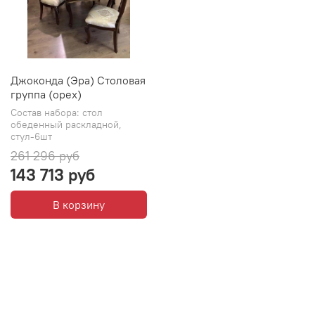
Джоконда (Эра) Столовая
группа (орех)
Состав набора: стол
обеденный раскладной,
стул-6шт
261 296 руб
143 713 руб
В корзину