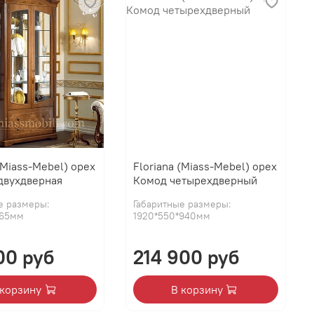
(Miass-Mebel) орех
Floriana (Miass-Mebel) орех
двухдверная
Комод четырехдверный
е размеры:
Габаритные размеры:
2165мм
1920*550*940мм
00 руб
214 900 руб
 корзину
В корзину