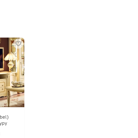
bel)
уру
: