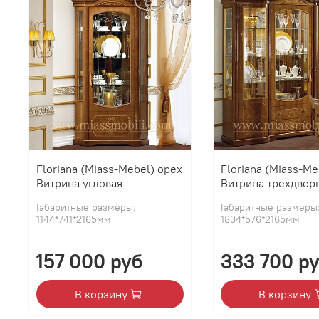
Floriana (Miass-Mebel) орех
Floriana (Miass-Me
Витрина угловая
Витрина трехдвер
Габаритные размеры:
Габаритные размеры
1144*741*2165мм
1834*576*2165мм
157 000 руб
333 700 р
В корзину
В корзину