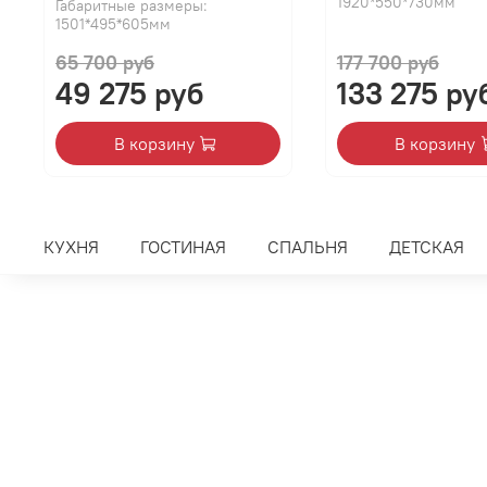
1920*550*730мм
Габаритные размеры:
1501*495*605мм
65 700 руб
177 700 руб
49 275 руб
133 275 ру
В корзину
В корзину
КУХНЯ
ГОСТИНАЯ
СПАЛЬНЯ
ДЕТСКАЯ