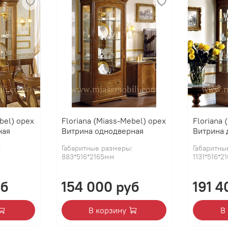
bel) орех
Floriana (Miass-Mebel) орех
Floriana 
ная
Витрина однодверная
Витрина 
:
Габаритные размеры:
Габаритны
883*516*2165мм
1131*516*
уб
154 000 руб
191 4
В корзину
В