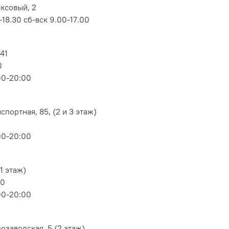
оксовый, 2
18.30 сб-вск 9.00-17.00
 41
0
00-20:00
портная, 85, (2 и 3 этаж)
00-20:00
1 этаж)
80
00-20:00
озаводская, 5 (2 этаж)