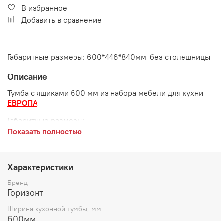
В избранное
Добавить в сравнение
Габаритные размеры: 600*446*840мм. без столешницы
Описание
Тумба с ящиками 600 мм из набора мебели для кухни
ЕВРОПА
Габаритные размеры:
Показать полностью
длина 600 мм
глубина 446 мм
Характеристики
высота 840 мм
Бренд
Дополнительно рекомендуется приобрести
Горизонт
столешницу, в комплект не входит
Ширина кухонной тумбы, мм
600мм