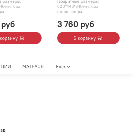
е размеры:
Габаритные размеры:
40мм, без
600*446*840мм, без
цы
столешницы
 руб
3 760 руб
 корзину
В корзину
КЦИИ
МАТРАСЫ
Еще
лад