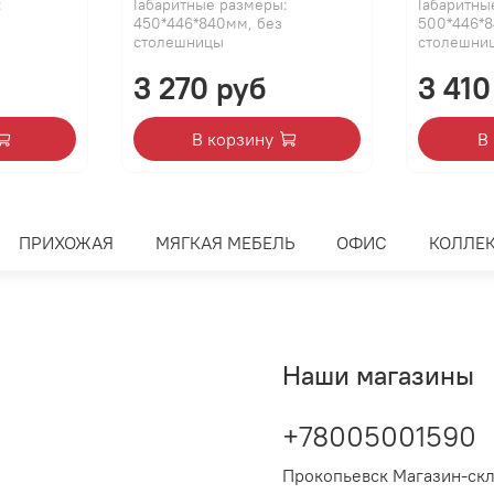
:
Габаритные размеры:
Габаритны
450*446*840мм, без
500*446*8
столешницы
столешни
3 270 руб
3 410
В корзину
В
ПРИХОЖАЯ
МЯГКАЯ МЕБЕЛЬ
ОФИС
КОЛЛЕ
Наши магазины
+78005001590
Прокопьевск Магазин-ск