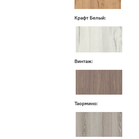
Крафт Белый:
Винтаж:
Таормино: