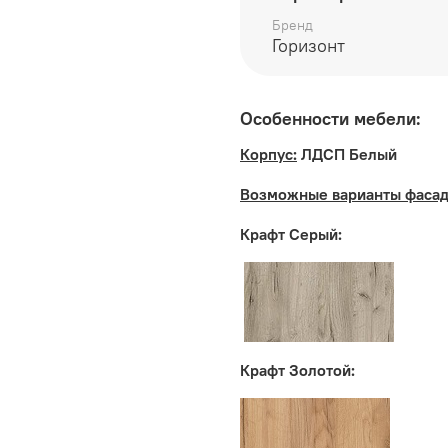
Бренд
Дополнительно рекоменд
Горизонт
входит
Особенности мебели:
Производитель:
Корпус:
ЛДСП Белый
Мебельная фабрика ГО
Возможные варианты фаса
Крафт Серый:
Крафт Золотой: