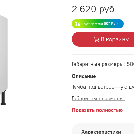
2 620 руб
687 ₽
x 4
Плати частями
В корзину
Габаритные размеры: 6
Описание
Тумба под встроенную д
Габаритные размеры:
длина 600 мм
Показать полностью
глубина 446 мм
Характеристики
высота 840 мм