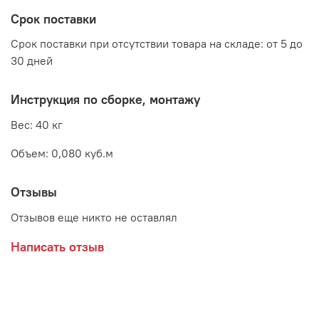
зеркало с фацетом
Срок поставки
Декоративное стекло выполнено по специальной
технологии
Срок поставки при отсутствии товара на складе: от 5 до
30 дней
Инструкция по сборке, монтажу
Производитель:
Вес: 40 кг
Мебельная фабрика ЛИНАУРА
Объем: 0,080 куб.м
Отзывы
Отзывов еще никто не оставлял
Написать отзыв