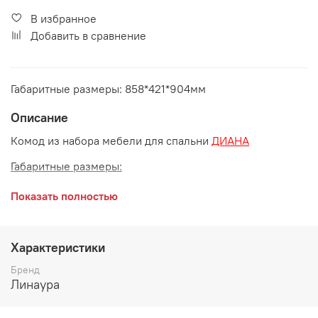
В избранное
Добавить в сравнение
Габаритные размеры: 858*421*904мм
Описание
Комод из набора мебели для спальни
ДИАНА
Габаритные размеры:
длина 858 мм
Показать полностью
глубина 421 мм
высота 904 мм
Характеристики
Материалы:
Бренд
Линаура
ЛДСП, кромка ПВХ,