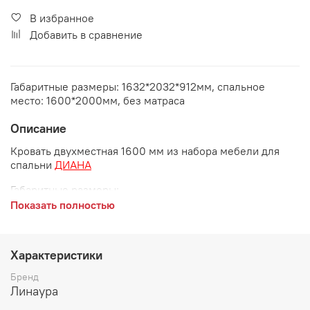
В избранное
Добавить в сравнение
Габаритные размеры: 1632*2032*912мм, спальное
место: 1600*2000мм, без матраса
Описание
Кровать двухместная 1600 мм из набора мебели для
спальни
ДИАНА
Габаритные размеры:
Показать полностью
длина 2032 мм
ширина 1632 мм
Характеристики
высота 912 мм
Бренд
Спальное место:
1600*2000 мм
Линаура