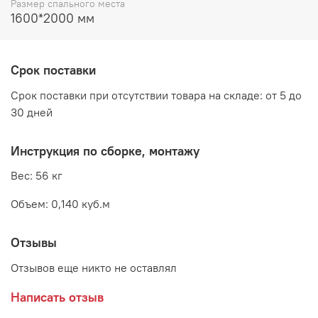
Размер спального места
Цвет:
Анкор светлый
1600*2000 мм
Материалы:
ЛДСП, кромка ПВХ,
Срок поставки
зеркало с фацетом
Срок поставки при отсутствии товара на складе: от 5 до
Декоративное стекло выполнено по специальной
30 дней
технологии
Дополнительно рекомендуется приобрести матрас, в
Инструкция по сборке, монтажу
комплект не входит
Вес: 56 кг
Объем: 0,140 куб.м
Производитель:
Отзывы
Мебельная фабрика ЛИНАУРА
Отзывов еще никто не оставлял
Написать отзыв