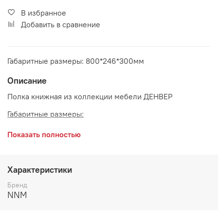
В избранное
Добавить в сравнение
Габаритные размеры: 800*246*300мм
Описание
Полка книжная из коллекции мебели ДЕНВЕР
Габаритные размеры:
длина 800 мм
Показать полностью
глубина 246 мм
высота 300 мм
Характеристики
Цвет:
Графит
Бренд
NNM
Книжная полка может крепиться и вертикально, и
горизонтально. Крепления в комплект не входят,