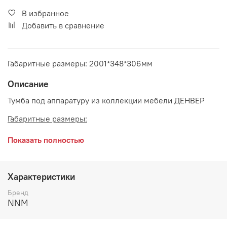
В избранное
Добавить в сравнение
Габаритные размеры: 2001*348*306мм
Описание
Тумба под аппаратуру из коллекции мебели ДЕНВЕР
Габаритные размеры:
длина 2001 мм
Показать полностью
глубина 348 мм
высота 306 мм
Характеристики
Цвет:
Графит
Бренд
NNM