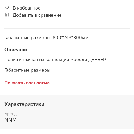
В избранное
Добавить в сравнение
Габаритные размеры: 800*246*300мм
Описание
Полка книжная из коллекции мебели ДЕНВЕР
Габаритные размеры:
длина 800 мм
Показать полностью
глубина 246 мм
высота 300 мм
Характеристики
Цвет:
Графит
Бренд
NNM
Книжная полка может крепиться и вертикально, и
горизонтально. Крепления в комплект не входят,