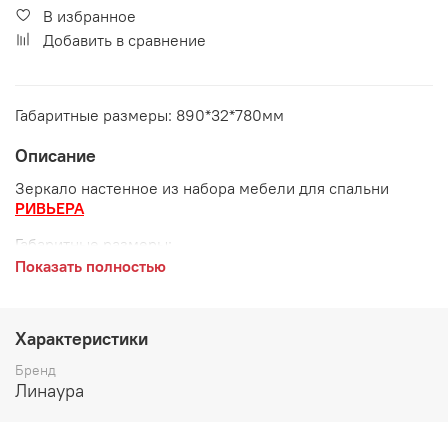
В избранное
Добавить в сравнение
Габаритные размеры: 890*32*780мм
Описание
Зеркало настенное из набора мебели для спальни
РИВЬЕРА
Габаритные размеры:
Показать полностью
длина 890 мм
глубина 32 мм
Характеристики
высота 780 мм
Бренд
Цвет:
Анкор светлый
Линаура
Материал: