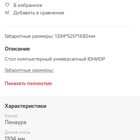
В избранное
Добавить в сравнение
Габаритные размеры: 1334*520*1682мм
Описание
Стол компьютерный универсалный ЮНИОР
Габаритные размеры:
длина 1334 мм
Показать полностью
глубина 520 мм
высота 1682 мм
Характеристики
Производитель:
Бренд
Линаура
Мебельная фабрика ЛИНАУРА
Длина стола
1334 мм