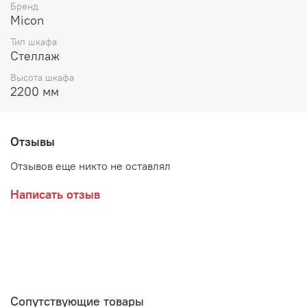
Цвет:
Бренд
Micon
ЛДСП Белый с тиснением "Древесные поры" / ЛДСП
Тип шкафа
Графит Серый
Стеллаж
ЛДСП Кашемир / ЛДСП Дуб Крафт Золотой
Высота шкафа
2200 мм
ЛДСП Серый камень / ЛДСП Дуб Крафт Серый
Производитель:
Отзывы
Отзывов еще никто не оставлял
Написать отзыв
Сопутствующие товары