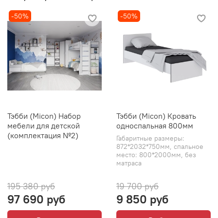
-50%
-50%
Тэбби (Micon) Набор
Тэбби (Micon) Кровать
мебели для детской
односпальная 800мм
(комплектация №2)
Габаритные размеры:
872*2032*750мм, спальное
место: 800*2000мм, без
матраса
195 380 руб
19 700 руб
97 690 руб
9 850 руб