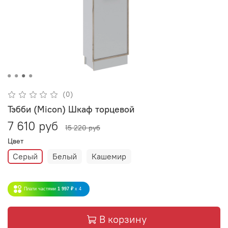
(0)
Тэбби (Micon) Шкаф торцевой
7 610 руб
15 220 руб
Цвет
Серый
Белый
Кашемир
Плати частями
1 997 ₽
x 4
В корзину