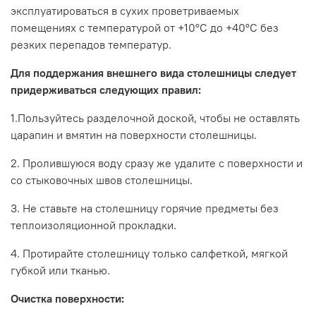
Толщина: 38 мм
эксплуатироваться в сухих проветриваемых
Ширина: 600 мм
помещениях с температурой от +10°С до +40°С без
резких перепадов температур.
Максимальная длина: 3000 мм
Для поддержания внешнего вида столешницы следует
Радиус завала: R9
придерживаться следующих правил:
1.Пользуйтесь разделочной доской, чтобы не оставлять
царапин и вмятин на поверхности столешницы.
2. Пролившуюся воду сразу же удалите с поверхности и
со стыковочных швов столешницы.
3. Не ставьте на столешницу горячие предметы без
теплоизоляционной прокладки.
4. Протирайте столешницу только салфеткой, мягкой
Внимание:
цена указана за погонный метр
губкой или тканью.
Производитель:
Очистка поверхности: