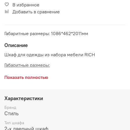
В избранное
Добавить в сравнение
Габаритные размеры: 1086*462*2011мм
Описание
Шкаф для одежды из набора мебели RICH
Габаритные размеры:
длина 1086 мм
Показать полностью
глубина 462 мм
высота 2011 мм
Характеристики
Бренд
Стиль
Тип шкафа
2-х дверный шкаф