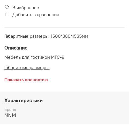
В избранное
Добавить в сравнение
Габаритные размеры: 1500*380*1535мм
Описание
Мебель для гостиной МГС-9
Габаритные размеры:
длина 1500 мм
Показать полностью
глубина 380 мм
высота 1535 мм
Характеристики
Цвет:
Бренд
NNM
Белый/Цемент светлый