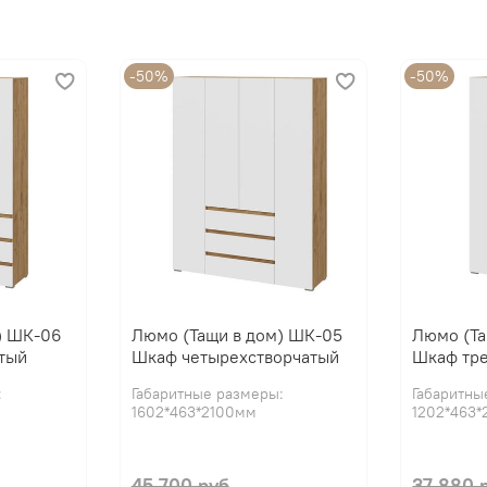
-50%
-50%
) ШК-06
Люмо (Тащи в дом) ШК-05
Люмо (Та
тый
Шкаф четырехстворчатый
Шкаф тр
:
Габаритные размеры:
Габаритны
1602*463*2100мм
1202*463
45 700 руб
37 880 