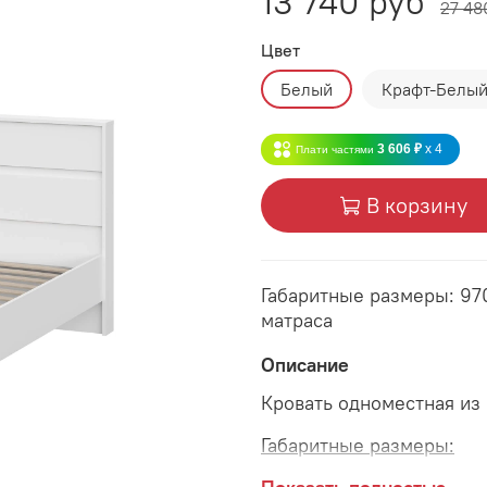
13 740 руб
27 48
Цвет
Белый
Крафт-Белы
3 606 ₽
x 4
Плати частями
В корзину
Габаритные размеры: 97
матраса
Описание
Кровать одноместная и
Габаритные размеры: