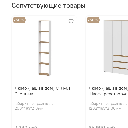
Сопутствующие товары
-50%
-50%
Люмо (Тащи в дом) СТЛ-01
Люмо (Тащи в дом
Стеллаж
Шкаф трехстворча
Габаритные размеры:
Габаритные размеры
200*463*210мм
1202*463*2100мм
7 240 руб
35 960 руб