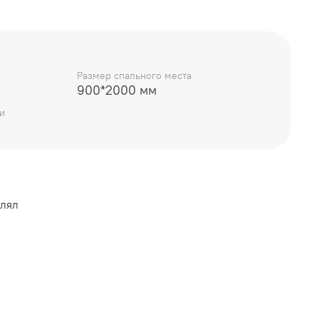
Размер спального места
:
900*2000 мм
900*2000 мм
и
той
влял
уется приобрести матрас, в комплект не входит
ащи в дом"