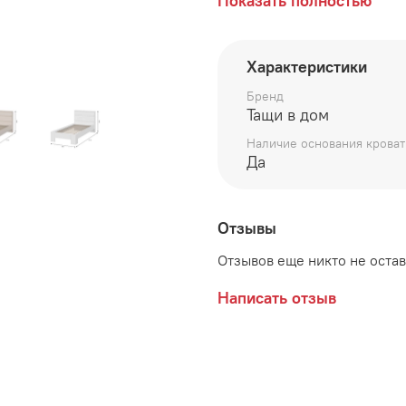
длина 2114 мм
Показать полностью
ширина 970 мм
Характеристики
высота 928 мм
Бренд
Размер спального места
Тащи в дом
Возможные расцветки:
Наличие основания кроват
Да
Белый / Белый
Белый / Дуб Крафт золо
Отзывы
Кашемир / Кашемир
Отзывов еще никто не оста
Дополнительно рекоменд
Написать отзыв
Производитель:
Бренд "Т