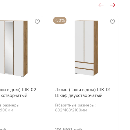
-50%
щи в дом) ШК-02
Люмо (Тащи в дом) ШК-01
ехстворчатый
Шкаф двухстворчатый
е размеры:
Габаритные размеры:
*2100мм
802*463*2100мм
руб
28 680 руб