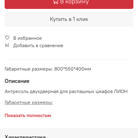
В корзину
Купить в 1 клик
В избранное
Добавить в сравнение
Габаритные размеры: 800*550*400мм
Описание
Антресоль двухдверная для распашных шкафов ЛИОН
Габаритные размеры:
длина 800 мм
Показать полностью
глубина 550 мм
высота 400 мм
Характеристики