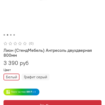
(0)
Лион (СтендМебель) Антресоль двухдверная
800мм
3 390 руб
Цвет
Белый
Графит серый
Плати частями
889 ₽
x 4