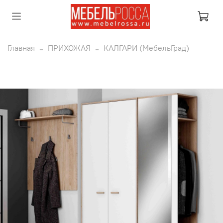
Главная
ПРИХОЖАЯ
КАЛГАРИ (МебельГрад)