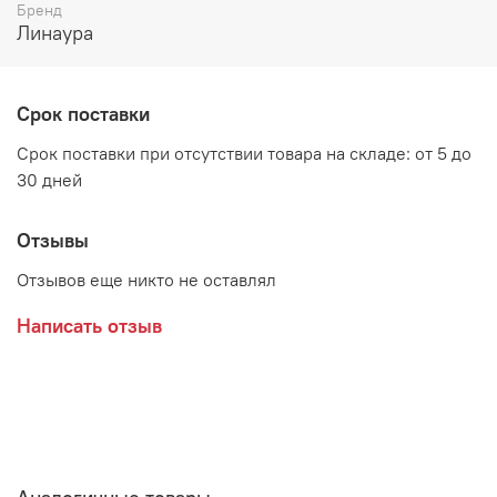
Материал:
Бренд
Линаура
ЛДСП Анкор светлый
ЛДСП Венге
Срок поставки
Срок поставки при отсутствии товара на складе: от 5 до
30 дней
Производитель:
Мебельная фабрика ЛИНАУРА
Отзывы
Отзывов еще никто не оставлял
Написать отзыв