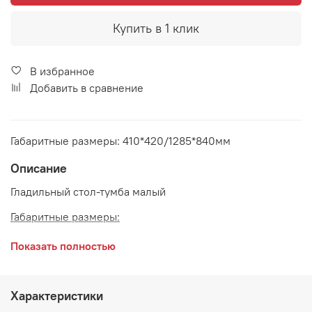
Купить в 1 клик
В избранное
Добавить в сравнение
Габаритные размеры: 410*420/1285*840мм
Описание
Гладильный стол-тумба малый
Габаритные размеры:
длина 420 мм / 1285 мм
Показать полностью
ширина 410 мм
высота 840 мм
Характеристики