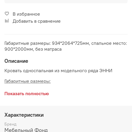
В избранное
Добавить в сравнение
Габаритные размеры: 934*2064*725мм, спальное место:
900*2000мм, без матраса
Описание
Кровать односпальная из модельного ряда ЭННИ
Габаритные размеры:
длина 2064 мм
Показать полностью
ширина 934 мм
высота 725 мм
Характеристики
Спальное место:
900*2000 мм
Бренд
Мебельный Фонд