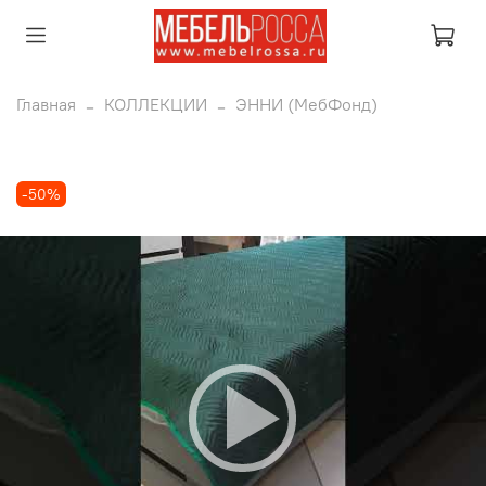
Главная
КОЛЛЕКЦИИ
ЭННИ (МебФонд)
-50%