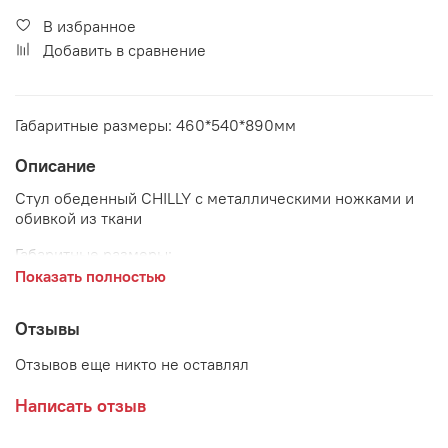
В избранное
Добавить в сравнение
Габаритные размеры: 460*540*890мм
Описание
Стул обеденный CHILLY с металлическими ножками и
обивкой из ткани
Габаритные размеры:
Показать полностью
высота стула 890 мм
ширина стула 460 мм
Отзывы
глубина стула 540 мм
Отзывов еще никто не оставлял
Ножки:
металл
Написать отзыв
Обивка:
Микрофибра светло-коричневая