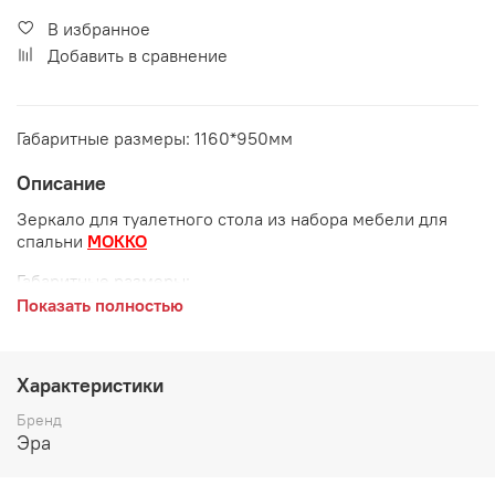
В избранное
Добавить в сравнение
Габаритные размеры: 1160*950мм
Описание
Зеркало для туалетного стола из набора мебели для
спальни
МОККО
Габаритные размеры:
Показать полностью
длина 1160 мм
высота 950 мм
Характеристики
Цвет:
Бренд
Бежевый
Эра