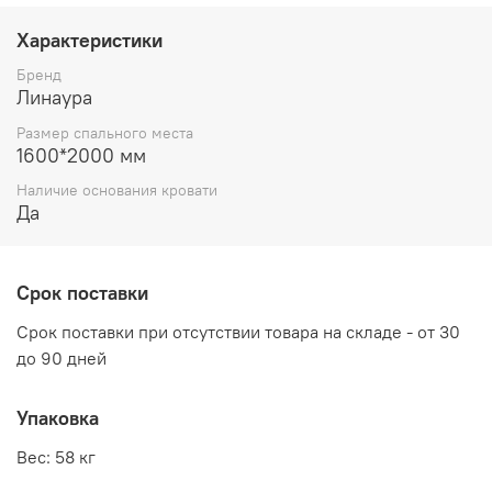
длина 2048 мм
Характеристики
ширина 1664 мм
Бренд
высота 1000 мм
Линаура
Размер спального места
Возможные расцветки:
1600*2000 мм
Венге/Дуб молочный
Наличие основания кровати
Да
Ясень шимо светлый/темный
Основание кровати:
ортопедические ламели
Срок поставки
Материал:
ЛДСП, кромка ПВХ, зеркало с фацетом
Срок поставки при отсутствии товара на складе - от 30
до 90 дней
Производитель:
Упаковка
Мебельная фабрика ЛИНАУРА
Вес: 58 кг