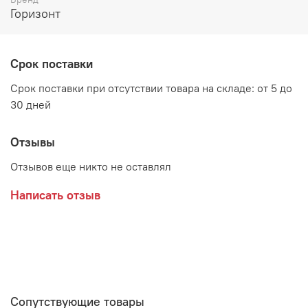
Материалы:
Горизонт
Корпус - ЛДСП Дуб венге
Фасад - МДФ Белый глянец
Срок поставки
Срок поставки при отсутствии товара на складе: от 5 до
30 дней
Производитель:
Отзывы
Мебельная фабрика ГОРИЗОНТ
Отзывов еще никто не оставлял
Написать отзыв
Сопутствующие товары