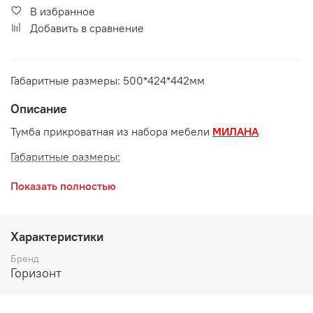
В избранное
Добавить в сравнение
Габаритные размеры: 500*424*442мм
Описание
Тумба прикроватная из набора мебели
МИЛАНА
Габаритные размеры:
длина 500 мм
Показать полностью
глубина 424 мм
высота 442 мм
Характеристики
Возможные расцветки:
Бренд
Горизонт
Корпус - ЛДСП Белый
Фасад - ЛДСП Белый, вставка декоративная - МДФ