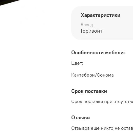
глубина 250 мм
Характеристики
высота 910 мм
Бренд
Производитель:
Горизонт
Мебельная фабрика ГО
Особенности мебели:
Цвет
:
Кантебери/Сонома
Срок поставки
Срок поставки при отсутстви
Отзывы
Отзывов еще никто не оста