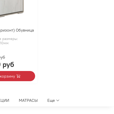
оризонт) Обувница
е размеры:
910мм
руб
0 руб
 корзину
КЦИИ
МАТРАСЫ
Еще