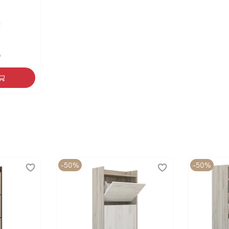
:
б
-50%
-50%