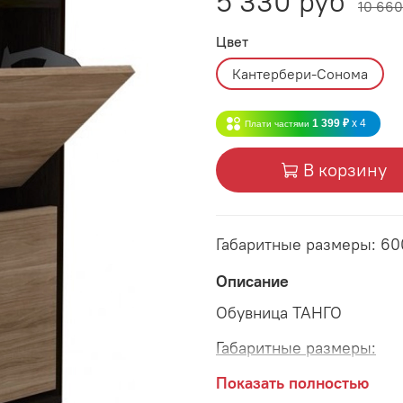
5 330 руб
10 660
Цвет
Кантербери-Сонома
1 399 ₽
x 4
Плати частями
В корзину
Габаритные размеры: 6
Описание
Обувница ТАНГО
Габаритные размеры:
длина 600 мм
Показать полностью