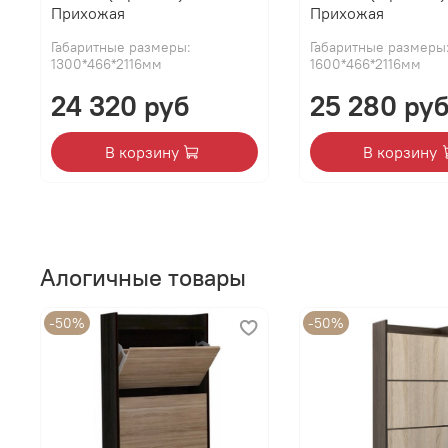
Прихожая
Прихожая
Габаритные размеры:
Габаритные размеры
1300*466*2116мм
1600*466*2116мм
24 320 руб
25 280 ру
В корзину
В корзину
Алогичные товары
-50%
-50%