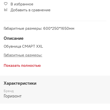
В избранное
Добавить в сравнение
Габаритные размеры: 600*250*1650мм
Описание
Обувница СМАРТ XXL
Габаритные размеры:
длина 600 мм
Показать полностью
глубина 250 мм
высота 1650 мм
Характеристики
Производитель:
Бренд
Горизонт
Мебельная фабрика ГОРИЗОНТ