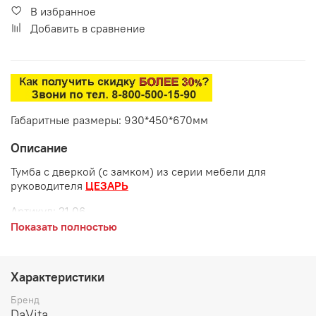
В избранное
Добавить в сравнение
Габаритные размеры: 930*450*670мм
Описание
Тумба с дверкой (с замком) из серии мебели для
руководителя
ЦЕЗАРЬ
Артикул: 21.06
Показать полностью
Габаритные размеры:
длина 930 мм
Характеристики
ширина 450 мм
Бренд
высота 670 мм
DaVita