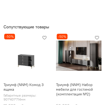
Сопутствующие товары
-50%
-50%
Триумф (NNM) Комод 3
Триумф (NNM) Набор
ящика
мебели для гостиной
(комплектация №2)
Габаритные размеры:
901*401*714мм