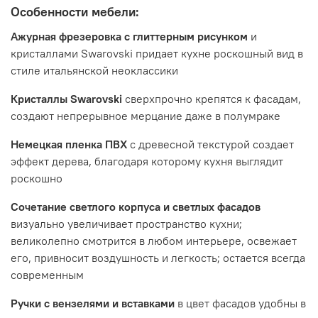
Особенности мебели:
не входит
Ажурная фрезеровка с глиттерным рисунком
и
кристаллами Swarovski придает кухне роскошный вид в
стиле итальянской неоклассики
Кристаллы Swarovski
сверхпрочно крепятся к фасадам,
создают непрерывное мерцание даже в полумраке
Немецкая пленка ПВХ
с древесной текстурой создает
эффект дерева, благодаря которому кухня выглядит
роскошно
Сочетание светлого корпуса и светлых фасадов
визуально увеличивает пространство кухни;
великолепно смотрится в любом интерьере, освежает
его, привносит воздушность и легкость; остается всегда
современным
Цвет
:
фасад - МДФ Мелинга, корпус - ЛДСП Сосна Астрид
Ручки с вензелями и вставками
в цвет фасадов удобны в