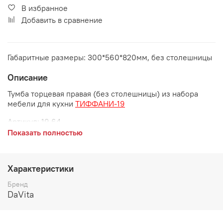
В избранное
Добавить в сравнение
Габаритные размеры: 300*560*820мм, без столешницы
Описание
Тумба торцевая правая (без столешницы) из набора
мебели для кухни
ТИФФАНИ-19
Артикул:
19.64
Показать полностью
Габаритные размеры:
длина 300 мм
Характеристики
глубина 560 мм
Бренд
высота 820 мм
DaVita
Дополнительно рекомендуется приобрести торцевую
правую столешницу размером 300*600 мм, в комплект