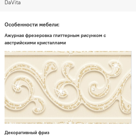
высота 2250 мм
DaVita
Особенности мебели:
Ажурная фрезеровка глиттерным рисунком с
австрийскими кристаллами
Декоративный фриз