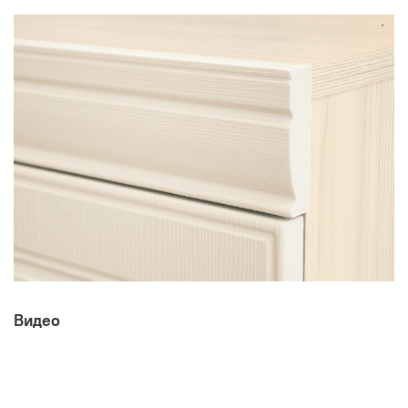
Цвет:
Сосна Астрид/Мелинга
Производитель:
Мебельная фабрика ВИТРА, Торговая марка DaVita
Видео