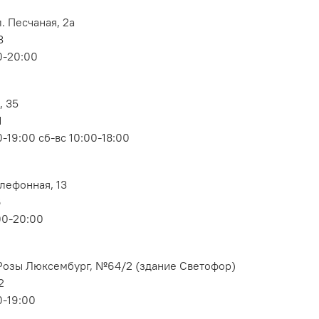
. Песчаная, 2а
3
0-20:00
, 35
1
-19:00 сб-вс 10:00-18:00
елефонная, 13
6
00-20:00
. Розы Люксембург, №64/2 (здание Светофор)
2
0-19:00