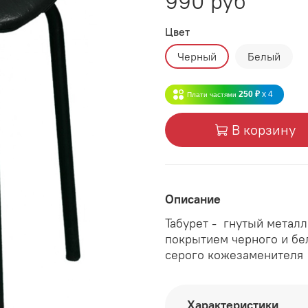
990 руб
Цвет
Черный
Белый
250 ₽
x 4
Плати частями
В корзину
Описание
Табурет - гнутый метал
покрытием черного и бел
серого кожезаменителя
Характеристики