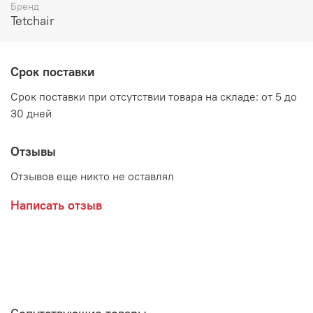
Бренд
Габаритные размеры:
Tetchair
ширина 510 мм
глубина 460 мм
Срок поставки
высота 820 мм
Срок поставки при отсутствии товара на складе: от 5 до
30 дней
Материал:
Береза, металл, пластик
Отзывы
Отзывов еще никто не оставлял
Написать отзыв