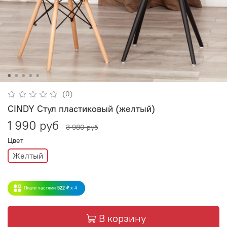
(0)
CINDY Стул пластиковый (желтый)
1 990 руб
3 980 руб
Цвет
Желтый
Плати частями
522 ₽
x 4
В корзину