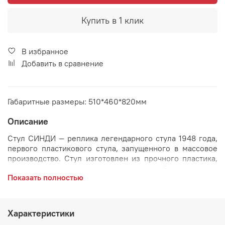
Купить в 1 клик
В избранное
Добавить в сравнение
Габаритные размеры: 510*460*820мм
Описание
Стул СИНДИ ― реплика легендарного стула 1948 года,
первого пластикового стула, запущенного в массовое
производство. Стул изготовлен из прочного пластика,
ножки сделаны из массива натурального бука, стальные
Показать полностью
перекладины, соединяющие их, делают стул
максимально устойчивым.
Стул легко впишется в любой интерьер и подойдет для
Характеристики
каждого помещения