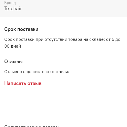
Бренд
Габаритные размеры:
Tetchair
ширина 510 мм
глубина 460 мм
Срок поставки
высота 820 мм
Срок поставки при отсутствии товара на складе: от 5 до
30 дней
Материал:
Береза, металл, пластик
Отзывы
Отзывов еще никто не оставлял
Написать отзыв