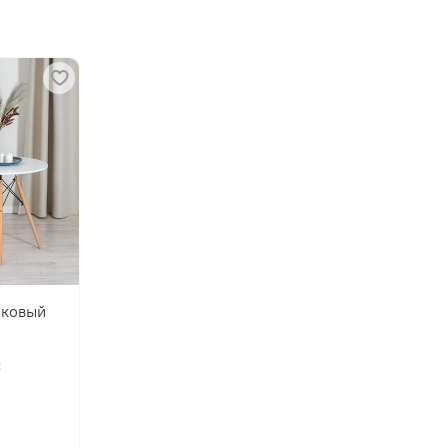
иковый
: