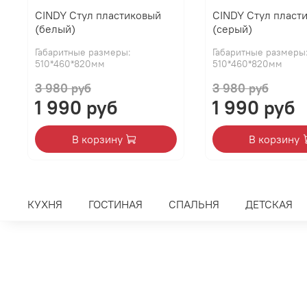
CINDY Стул пластиковый
CINDY Стул пласт
(белый)
(серый)
Габаритные размеры:
Габаритные размеры
510*460*820мм
510*460*820мм
3 980 руб
3 980 руб
1 990 руб
1 990 руб
В корзину
В корзину
КУХНЯ
ГОСТИНАЯ
СПАЛЬНЯ
ДЕТСКАЯ