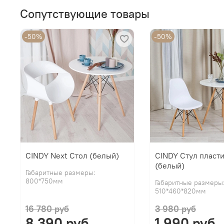
Сопутствующие товары
-50%
-50%
CINDY Next Стол (белый)
CINDY Стул пласт
(белый)
Габаритные размеры:
800*750мм
Габаритные размеры
510*460*820мм
16 780 руб
3 980 руб
8 390 руб
1 990 руб