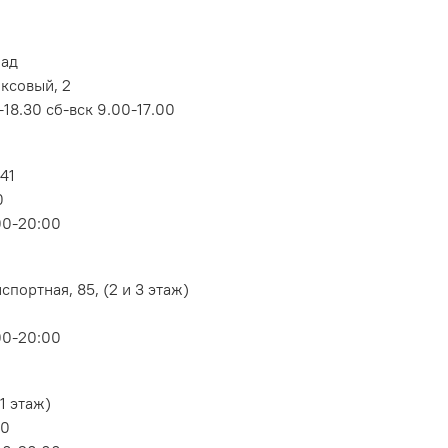
лад
оксовый, 2
18.30 сб-вск 9.00-17.00
 41
0
00-20:00
портная, 85, (2 и 3 этаж)
00-20:00
1 этаж)
80