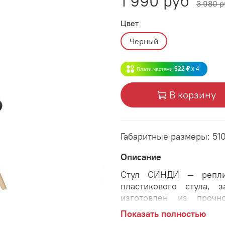
1 990 руб
3 980 р
Цвет
Черный
522 ₽
x 4
Плати частями
В корзину
Габаритные размеры: 51
Описание
Стул СИНДИ ― реплик
пластикового стула, 
изготовлен из прочн
натурального бука, ст
Показать полностью
стул максимально устой