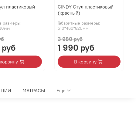
ул пластиковый
CINDY Стул пластиковый
)
(красный)
е размеры:
Габаритные размеры:
820мм
510*460*820мм
уб
3 980 руб
 руб
1 990 руб
 корзину
В корзину
КЦИИ
МАТРАСЫ
Еще