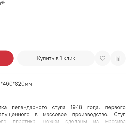
уб
Купить в 1 клик
0*460*820мм
а легендарного стула 1948 года, первого
запущенного в массовое производство. Стул
ого пластика, ножки сделаны из массива
альные перекладины, соединяющие их, делают
чивым. Стул легко впишется в любой интерьер и