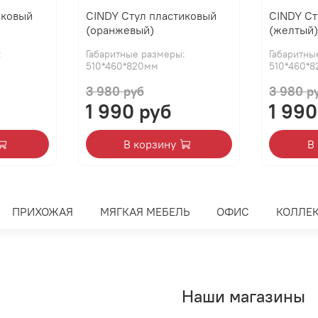
иковый
CINDY Стул пластиковый
CINDY Ст
(оранжевый)
(желтый
:
Габаритные размеры:
Габаритны
510*460*820мм
510*460*
3 980 руб
3 980 р
1 990 руб
1 990
В корзину
В
ПРИХОЖАЯ
МЯГКАЯ МЕБЕЛЬ
ОФИС
КОЛЛЕ
Наши магазины