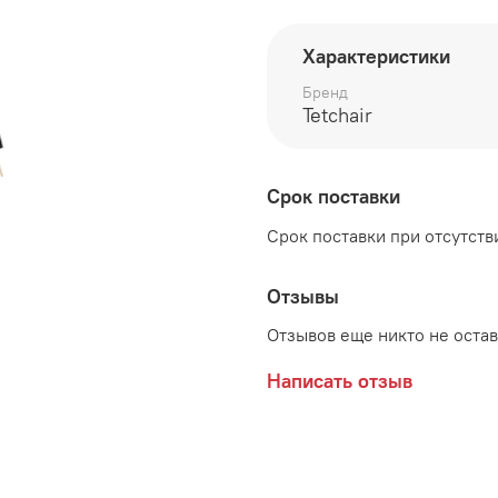
подойдет для каждого 
Характеристики
Габаритные размеры:
Бренд
ширина 510 мм
Tetchair
глубина 460 мм
высота 820 мм
Срок поставки
Материал:
Береза, метал
Срок поставки при отсутстви
Отзывы
Отзывов еще никто не оста
Написать отзыв