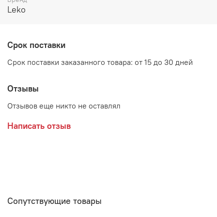
Возможные рацветки фасада:
Leko
Пино, корпус - Белый
Рамбла, корпус - Белый
Срок поставки
Дополнительно рекомендуется приобрести
Срок поставки заказанного товара: от 15 до 30 дней
столешницу, в комплект не входит
Отзывы
Отзывов еще никто не оставлял
Производитель:
Написать отзыв
Мебельная фабрика ЛЕКО
Сопутствующие товары