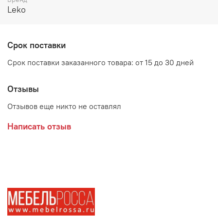
Возможные рацветки фасада:
Leko
Пино, корпус - Белый
Рамбла, корпус - Белый
Срок поставки
Срок поставки заказанного товара: от 15 до 30 дней
Производитель:
Отзывы
Мебельная фабрика ЛЕКО
Отзывов еще никто не оставлял
Написать отзыв