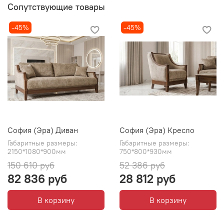
Сопутствующие товары
Наполнение сиденья, локотников, спинки:
высокоэластичный латексированный материал
-45%
-45%
Пружинный блок:
Змейка
Нагрузка на одно посадочное место: д
о 110 кг
Нагрузка на одно спальное место: д
о 110 кг
Механизм трансформации:
Пантограф (Тик-Так)
Ножки:
ППУ 14см
София (Эра) Диван
София (Эра) Кресло
Декоративные накладки и ножки: ППУ караваджо
Габаритные размеры:
Габаритные размеры:
Ткань:
Бостон 03 Шенилл
2150*1080*900мм
750*800*930мм
150 610 руб
52 386 руб
Подушки:
2 декоративные подушки на диване и по 1
82 836 руб
28 812 руб
декоративной подушке на кресле
В корзину
В корзину