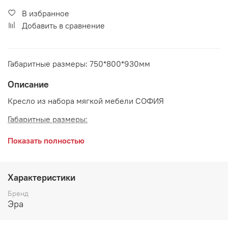
В избранное
Добавить в сравнение
Габаритные размеры: 750*800*930мм
Описание
Кресло из набора мягкой мебели СОФИЯ
Габаритные размеры:
длина 750 мм
Показать полностью
глубина 800 мм
высота 930 мм
Характеристики
Общие характеристики:
Бренд
Эра
Каркас: массив сосны, фанера