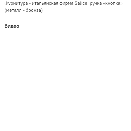
Фурнитура - итальянская фирма Salice: ручка «кнопка»
(металл - бронза)
Мебельная компания ЭРА
Видео