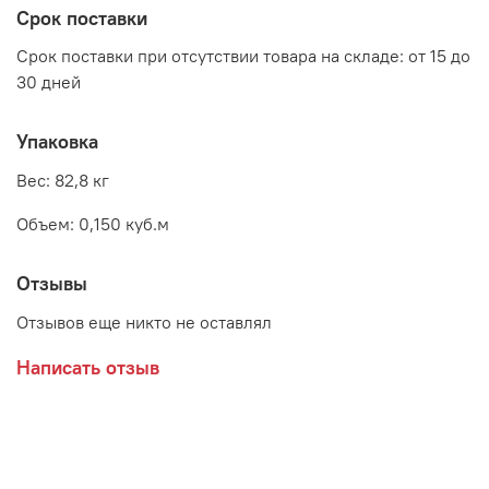
Срок поставки
Материалы:
Срок поставки при отсутствии товара на складе: от 15 до
корпус - ЛДСП Дуб Каньон
30 дней
фасад - ЛДСП Дуб Каньон/ЛДСП Дуб Кальяри/Профиль
Дуб Кальяри
Упаковка
Производитель:
Вес: 82,8 кг
Мебельная фабрика ОЛМЕКО
Объем: 0,150 куб.м
Отзывы
Отзывов еще никто не оставлял
Написать отзыв