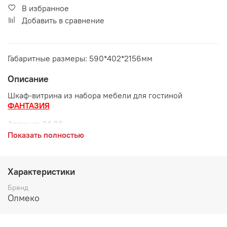
В избранное
Добавить в сравнение
Габаритные размеры: 590*402*2156мм
Описание
Шкаф-витрина из набора мебели для гостиной
ФАНТАЗИЯ
Артикул:
34.06
Показать полностью
Габаритные размеры:
длина 590 мм
Характеристики
глубина 402 мм
Бренд
высота 2156 мм
Олмеко