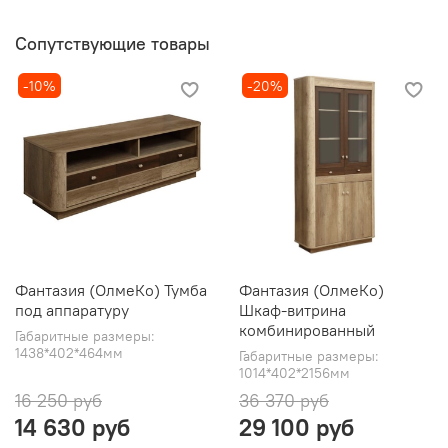
Сопутствующие товары
-10%
-20%
Фантазия (ОлмеКо) Тумба
Фантазия (ОлмеКо)
под аппаратуру
Шкаф-витрина
комбинированный
Габаритные размеры:
1438*402*464мм
Габаритные размеры:
1014*402*2156мм
16 250 руб
36 370 руб
14 630 руб
29 100 руб