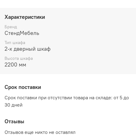
глубина 500 мм
высота 2200 мм
Характеристики
Материалы:
Бренд
СтендМебель
Фасад / Корпус - ЛДСП 16 мм
Тип шкафа
Задняя стенка - ЛДВП 4 мм
2-х дверный шкаф
Высота шкафа
Дно ящиков - ЛХДФ 3 мм Кромка - ПВХ 0,4 мм
2200 мм
Ручка - 128 мм Пластик Металл матовый
Направляющие - роликовые металлические белые
Срок поставки
Штанга - овальная металлическая Хром
Срок поставки при отсутствии товара на складе: от 5 до
Петля - металлическая Хром
30 дней
Возможные расцветки:
Отзывы
Венге/Дуб Белфорт
Отзывов еще никто не оставлял
Ясень шимо светлый/Ясень шимо темный